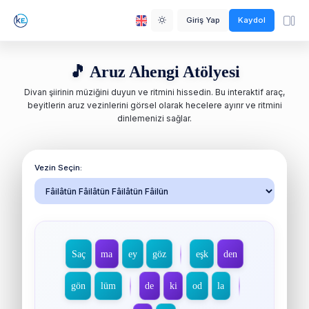
Giriş Yap
Kaydol
🎵 Aruz Ahengi Atölyesi
Divan şiirinin müziğini duyun ve ritmini hissedin. Bu interaktif araç,
beyitlerin aruz vezinlerini görsel olarak hecelere ayırır ve ritmini
dinlemenizi sağlar.
Vezin Seçin:
Saç
ma
ey
göz
eşk
den
gön
lüm
de
ki
od
la