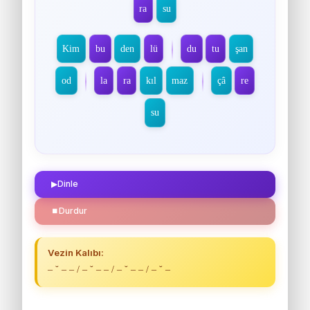
ra
su
Kim
bu
den
lü
du
tu
şan
od
la
ra
kıl
maz
çâ
re
su
▶
Dinle
⏹
Durdur
Vezin Kalıbı:
– ˘ – – / – ˘ – – / – ˘ – – / – ˘ –