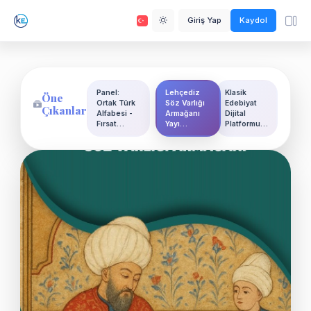
Giriş Yap
Kaydol
Panel:
Lehçediz
Klasik
Öne
Ortak Türk
Söz Varlığı
Edebiyat
Çıkanlar
Alfabesi -
Armağanı
Dijital
Fırsat…
Yayı…
Platformu…