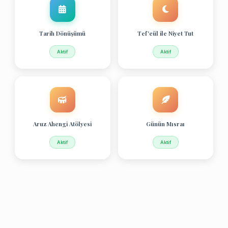
Tarih Dönüşümü
Tef'eül ile Niyet Tut
Aktif
Aktif
Aruz Ahengi Atölyesi
Günün Mısraı
Aktif
Aktif